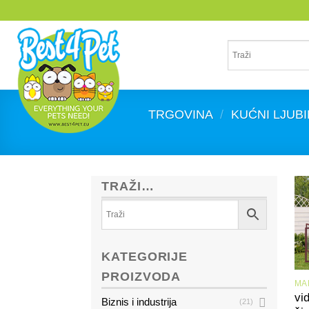
Skip
to
content
TRGOVINA
/
KUĆNI LJUBI
TRAŽI…
KATEGORIJE
PROIZVODA
vi
Biznis i industrija
(21)