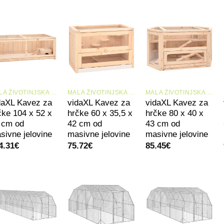
+
+
+
MALA ŽIVOTINJSKA STANIŠTA I KAVEZI
MALA ŽIVOTINJSKA STANIŠTA I KAVEZI
MALA ŽIVOTINJSKA STANIŠTA I KAVEZI
daXL Kavez za
vidaXL Kavez za
vidaXL Kavez za
čke 104 x 52 x
hrčke 60 x 35,5 x
hrčke 80 x 40 x
 cm od
42 cm od
43 cm od
sivne jelovine
masivne jelovine
masivne jelovine
4.31
€
75.72
€
85.45
€