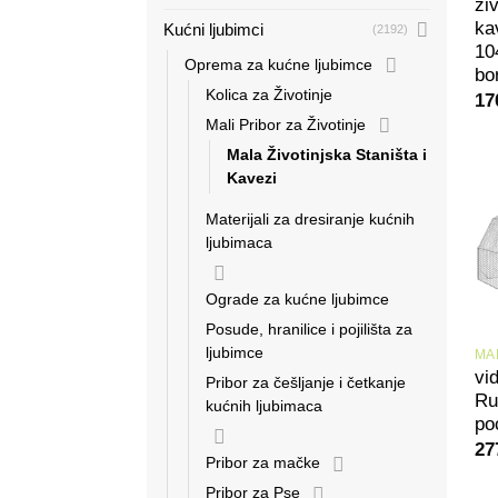
živ
ka
Kućni ljubimci
(2192)
10
Oprema za kućne ljubimce
bo
Kolica za Životinje
17
Mali Pribor za Životinje
Mala Životinjska Staništa i
Kavezi
Materijali za dresiranje kućnih
ljubimaca
Ograde za kućne ljubimce
Posude, hranilice i pojilišta za
ljubimce
vi
Pribor za češljanje i četkanje
Ru
kućnih ljubimaca
po
27
Pribor za mačke
Pribor za Pse