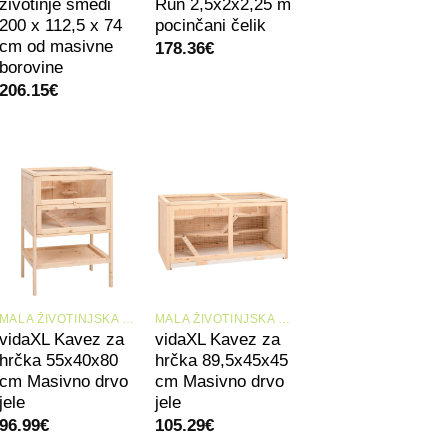
životinje smeđi
Run 2,5x2x2,25 m
200 x 112,5 x 74
pocinčani čelik
cm od masivne
178.36
€
borovine
206.15
€
+
+
MALA ŽIVOTINJSKA STANIŠTA I KAVEZI
MALA ŽIVOTINJSKA STANIŠTA I KAVEZI
vidaXL Kavez za
vidaXL Kavez za
hrčka 55x40x80
hrčka 89,5x45x45
cm Masivno drvo
cm Masivno drvo
jele
jele
96.99
€
105.29
€