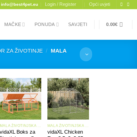
Login / Register
Opći uvjeti
info@best4pet.eu
MAČKE
PONUDA
SAVJETI
0.00
€
R ZA ŽIVOTINJE
/
MALA
+
+
MALA ŽIVOTINJSKA STANIŠTA I KAVEZI
MALA ŽIVOTINJSKA STANIŠTA I KAVEZI
vidaXL Boks za
vidaXL Chicken