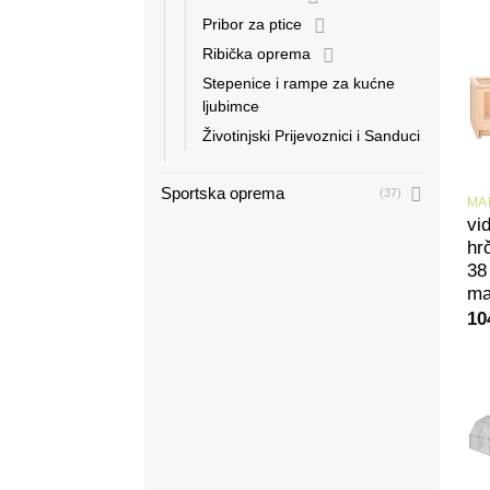
Pribor za ptice
Ribička oprema
Stepenice i rampe za kućne
ljubimce
Životinjski Prijevoznici i Sanduci
Sportska oprema
(37)
vi
hr
38
ma
10