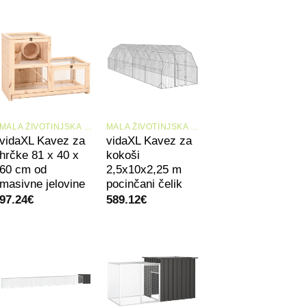
+
+
MALA ŽIVOTINJSKA STANIŠTA I KAVEZI
MALA ŽIVOTINJSKA STANIŠTA I KAVEZI
vidaXL Kavez za
vidaXL Kavez za
hrčke 81 x 40 x
kokoši
60 cm od
2,5x10x2,25 m
masivne jelovine
pocinčani čelik
97.24
€
589.12
€