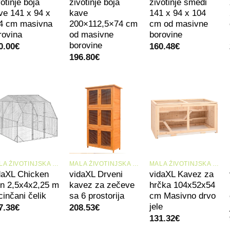
otinje boja
životinje boja
životinje smeđi
ve 141 x 94 x
kave
141 x 94 x 104
4 cm masivna
200×112,5×74 cm
cm od masivne
rovina
od masivne
borovine
borovine
0.00
€
160.48
€
196.80
€
+
+
+
MALA ŽIVOTINJSKA STANIŠTA I KAVEZI
MALA ŽIVOTINJSKA STANIŠTA I KAVEZI
MALA ŽIVOTINJSKA STANIŠTA I KAVEZI
daXL Chicken
vidaXL Drveni
vidaXL Kavez za
n 2,5x4x2,25 m
kavez za zečeve
hrčka 104x52x54
cinčani čelik
sa 6 prostorija
cm Masivno drvo
jele
7.38
€
208.53
€
131.32
€