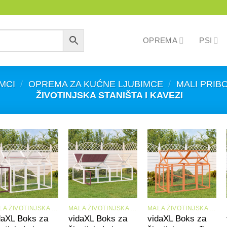
OPREMA
PSI
MCI
/
OPREMA ZA KUĆNE LJUBIMCE
/
MALI PRIBO
ŽIVOTINJSKA STANIŠTA I KAVEZI
+
+
+
MALA ŽIVOTINJSKA STANIŠTA I KAVEZI
MALA ŽIVOTINJSKA STANIŠTA I KAVEZI
MALA ŽIVOTINJSKA STANIŠTA I KAVEZI
daXL Boks za
vidaXL Boks za
vidaXL Boks za