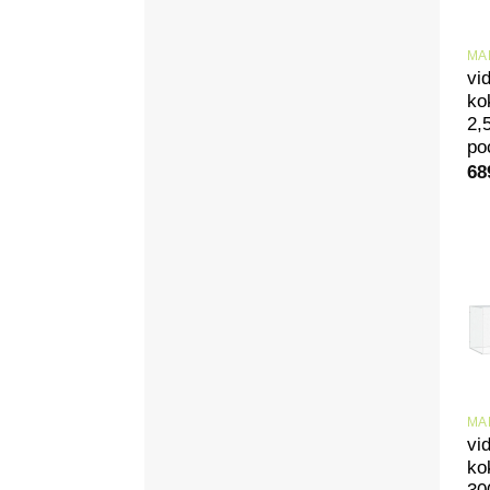
vi
ko
2,
po
68
vi
ko