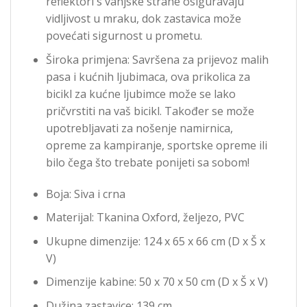
reflektori s vanjske strane osiguravaju
vidljivost u mraku, dok zastavica može
povećati sigurnost u prometu.
Široka primjena: Savršena za prijevoz malih
pasa i kućnih ljubimaca, ova prikolica za
bicikl za kućne ljubimce može se lako
pričvrstiti na vaš bicikl. Također se može
upotrebljavati za nošenje namirnica,
opreme za kampiranje, sportske opreme ili
bilo čega što trebate ponijeti sa sobom!
Boja: Siva i crna
Materijal: Tkanina Oxford, željezo, PVC
Ukupne dimenzije: 124 x 65 x 66 cm (D x Š x
V)
Dimenzije kabine: 50 x 70 x 50 cm (D x Š x V)
Dužina zastavice: 139 cm