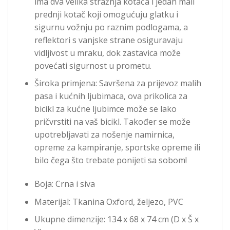
ima dva velika stražnja kotača i jedan mali
prednji kotač koji omogućuju glatku i
sigurnu vožnju po raznim podlogama, a
reflektori s vanjske strane osiguravaju
vidljivost u mraku, dok zastavica može
povećati sigurnost u prometu.
Široka primjena: Savršena za prijevoz malih
pasa i kućnih ljubimaca, ova prikolica za
bicikl za kućne ljubimce može se lako
pričvrstiti na vaš bicikl. Također se može
upotrebljavati za nošenje namirnica,
opreme za kampiranje, sportske opreme ili
bilo čega što trebate ponijeti sa sobom!
Boja: Crna i siva
Materijal: Tkanina Oxford, željezo, PVC
Ukupne dimenzije: 134 x 68 x 74 cm (D x Š x