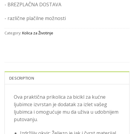
- BREZPLAČNA DOSTAVA
- različne plačilne možnosti
Category:
Kolica za Životinje
DESCRIPTION
Ova praktična prikolica za bicikl za kućne
ljubimce izvrstan je dodatak za izlet vašeg
ljubimca i omogućuje mu da uživa u udobnijem
putovanju.
Izdržljiv okvir: Željezo je jak i čvrst materijal.