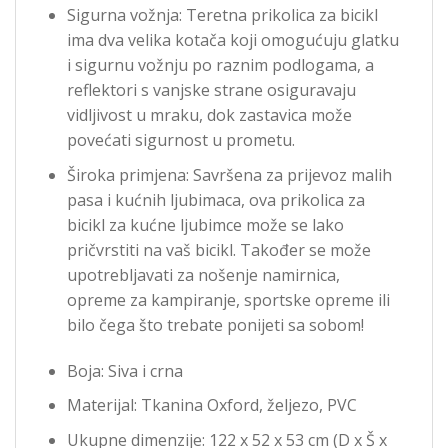
Sigurna vožnja: Teretna prikolica za bicikl
ima dva velika kotača koji omogućuju glatku
i sigurnu vožnju po raznim podlogama, a
reflektori s vanjske strane osiguravaju
vidljivost u mraku, dok zastavica može
povećati sigurnost u prometu.
Široka primjena: Savršena za prijevoz malih
pasa i kućnih ljubimaca, ova prikolica za
bicikl za kućne ljubimce može se lako
pričvrstiti na vaš bicikl. Također se može
upotrebljavati za nošenje namirnica,
opreme za kampiranje, sportske opreme ili
bilo čega što trebate ponijeti sa sobom!
Boja: Siva i crna
Materijal: Tkanina Oxford, željezo, PVC
Ukupne dimenzije: 122 x 52 x 53 cm (D x Š x