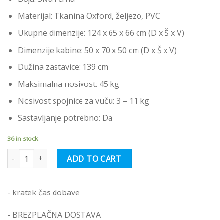
Materijal: Tkanina Oxford, željezo, PVC
Ukupne dimenzije: 124 x 65 x 66 cm (D x Š x V)
Dimenzije kabine: 50 x 70 x 50 cm (D x Š x V)
Dužina zastavice: 139 cm
Maksimalna nosivost: 45 kg
Nosivost spojnice za vuču: 3 – 11 kg
Sastavljanje potrebno: Da
36 in stock
vidaXL Prikolica za bicikl za ljubimce sivo-crna od tkanine i željeza
ADD TO CART
- kratek čas dobave
- BREZPLAČNA DOSTAVA