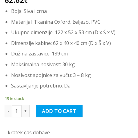
€
Boja: Siva i crna
Materijal: Tkanina Oxford, željezo, PVC
Ukupne dimenzije: 122 x 52 x 53 cm (D x Š x V)
Dimenzije kabine: 62 x 40 x 40 cm (D x Š x V)
Dužina zastavice: 139 cm
Maksimalna nosivost: 30 kg
Nosivost spojnice za vuču: 3 – 8 kg
Sastavljanje potrebno: Da
19 in stock
vidaXL Prikolica za bicikl za ljubimce sivo-crna od tkanine i željeza
ADD TO CART
- kratek čas dobave