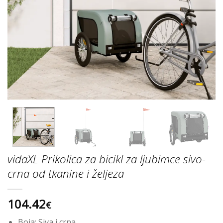
vidaXL Prikolica za bicikl za ljubimce sivo-
crna od tkanine i željeza
104.42
€
Boja: Siva i crna