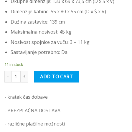
Ukupne dimenzije: 133 x 69 x 73,5 cm (D x Š x V)
Dimenzije kabine: 55 x 80 x 55 cm (D x Š x V)
Dužina zastavice: 139 cm
Maksimalna nosivost: 45 kg
Nosivost spojnice za vuču: 3 – 11 kg
Sastavljanje potrebno: Da
11 in stock
vidaXL Prikolica za bicikl za ljubimce sivo-crna od tkanine i željeza
ADD TO CART
- kratek čas dobave
- BREZPLAČNA DOSTAVA
- različne plačilne možnosti