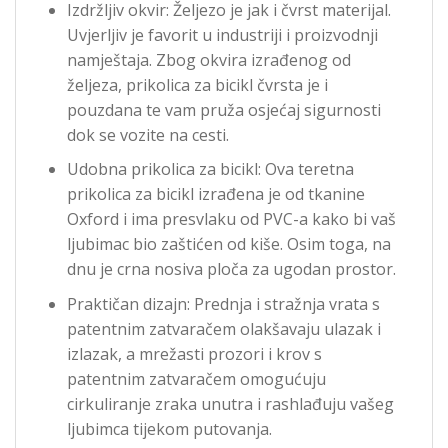
Izdržljiv okvir: Željezo je jak i čvrst materijal.
Uvjerljiv je favorit u industriji i proizvodnji
namještaja. Zbog okvira izrađenog od
željeza, prikolica za bicikl čvrsta je i
pouzdana te vam pruža osjećaj sigurnosti
dok se vozite na cesti.
Udobna prikolica za bicikl: Ova teretna
prikolica za bicikl izrađena je od tkanine
Oxford i ima presvlaku od PVC-a kako bi vaš
ljubimac bio zaštićen od kiše. Osim toga, na
dnu je crna nosiva ploča za ugodan prostor.
Praktičan dizajn: Prednja i stražnja vrata s
patentnim zatvaračem olakšavaju ulazak i
izlazak, a mrežasti prozori i krov s
patentnim zatvaračem omogućuju
cirkuliranje zraka unutra i rashlađuju vašeg
ljubimca tijekom putovanja.