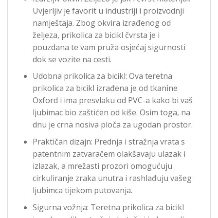
Uvjerljiv je favorit u industriji i proizvodnji
namještaja. Zbog okvira izrađenog od
željeza, prikolica za bicikl čvrsta je i
pouzdana te vam pruža osjećaj sigurnosti
dok se vozite na cesti.
Udobna prikolica za bicikl: Ova teretna
prikolica za bicikl izrađena je od tkanine
Oxford i ima presvlaku od PVC-a kako bi vaš
ljubimac bio zaštićen od kiše. Osim toga, na
dnu je crna nosiva ploča za ugodan prostor.
Praktičan dizajn: Prednja i stražnja vrata s
patentnim zatvaračem olakšavaju ulazak i
izlazak, a mrežasti prozori omogućuju
cirkuliranje zraka unutra i rashlađuju vašeg
ljubimca tijekom putovanja.
Sigurna vožnja: Teretna prikolica za bicikl