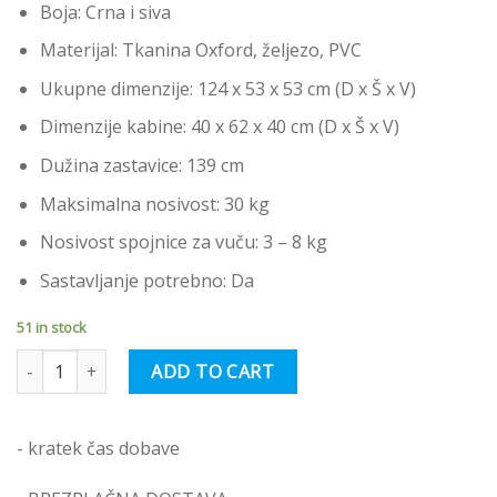
Boja: Crna i siva
Materijal: Tkanina Oxford, željezo, PVC
Ukupne dimenzije: 124 x 53 x 53 cm (D x Š x V)
Dimenzije kabine: 40 x 62 x 40 cm (D x Š x V)
Dužina zastavice: 139 cm
Maksimalna nosivost: 30 kg
Nosivost spojnice za vuču: 3 – 8 kg
Sastavljanje potrebno: Da
51 in stock
vidaXL Prikolica za bicikl za ljubimce sivo-crna od tkanine i željeza
ADD TO CART
- kratek čas dobave