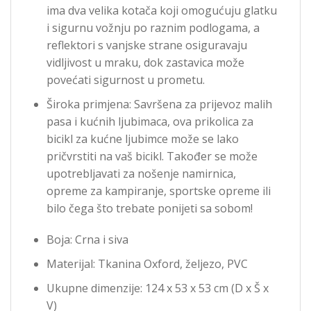
ima dva velika kotača koji omogućuju glatku
i sigurnu vožnju po raznim podlogama, a
reflektori s vanjske strane osiguravaju
vidljivost u mraku, dok zastavica može
povećati sigurnost u prometu.
Široka primjena: Savršena za prijevoz malih
pasa i kućnih ljubimaca, ova prikolica za
bicikl za kućne ljubimce može se lako
pričvrstiti na vaš bicikl. Također se može
upotrebljavati za nošenje namirnica,
opreme za kampiranje, sportske opreme ili
bilo čega što trebate ponijeti sa sobom!
Boja: Crna i siva
Materijal: Tkanina Oxford, željezo, PVC
Ukupne dimenzije: 124 x 53 x 53 cm (D x Š x
V)