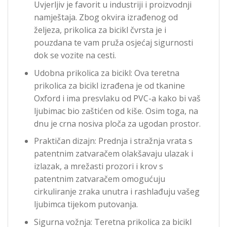
Uvjerljiv je favorit u industriji i proizvodnji
namještaja. Zbog okvira izrađenog od
željeza, prikolica za bicikl čvrsta je i
pouzdana te vam pruža osjećaj sigurnosti
dok se vozite na cesti.
Udobna prikolica za bicikl: Ova teretna
prikolica za bicikl izrađena je od tkanine
Oxford i ima presvlaku od PVC-a kako bi vaš
ljubimac bio zaštićen od kiše. Osim toga, na
dnu je crna nosiva ploča za ugodan prostor.
Praktičan dizajn: Prednja i stražnja vrata s
patentnim zatvaračem olakšavaju ulazak i
izlazak, a mrežasti prozori i krov s
patentnim zatvaračem omogućuju
cirkuliranje zraka unutra i rashlađuju vašeg
ljubimca tijekom putovanja.
Sigurna vožnja: Teretna prikolica za bicikl