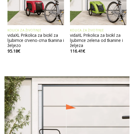
KOLICA ZA ŽIVOTINJE
KOLICA ZA ŽIVOTINJE
vidaXL Prikolica za bicikl za
vidaXL Prikolica za bicikl za
ljubimce crveno-crna tkanina i
ljubimce zelena od tkanine i
željezo
željeza
95.18
€
116.41
€