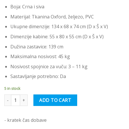
Boja: Crna i siva
Materijal: Tkanina Oxford, željezo, PVC
Ukupne dimenzije: 134 x 68 x 74 cm (D x Š x V)
Dimenzije kabine: 55 x 80 x 55 cm (D x Š x V)
Dužina zastavice: 139 cm
Maksimalna nosivost: 45 kg
Nosivost spojnice za vuču: 3 – 11 kg
Sastavljanje potrebno: Da
5 in stock
vidaXL Prikolica za bicikl za ljubimce sivo-crna od tkanine i željeza
ADD TO CART
- kratek čas dobave