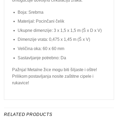
omogućuje dovoljnu cirkulaciju zraka.
Boja: Srebrna
Materijal: Pocinčani čelik
Ukupne dimenzije: 3 x 1,5 x 1,5 m (Š x D x V)
Dimenzije vrata: 0,475 x 1,45 m (Š x V)
Veličina oka: 60 x 60 mm
Sastavljanje potrebno: Da
Pažnja! Metalne žice mogu biti šiljaste i oštre!
Prilikom postavljanja nosite zaštitne cipele i
rukavice!
RELATED PRODUCTS