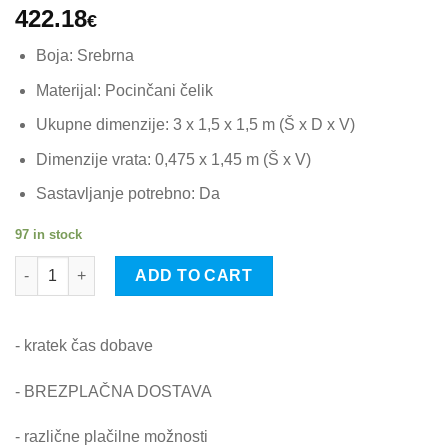
422.18
€
Boja: Srebrna
Materijal: Pocinčani čelik
Ukupne dimenzije: 3 x 1,5 x 1,5 m (Š x D x V)
Dimenzije vrata: 0,475 x 1,45 m (Š x V)
Sastavljanje potrebno: Da
97 in stock
vidaXL Kavez za mačke 3 x 1,5 x 1,5 m od pocinčanog čelika qu
ADD TO CART
- kratek čas dobave
- BREZPLAČNA DOSTAVA
- različne plačilne možnosti