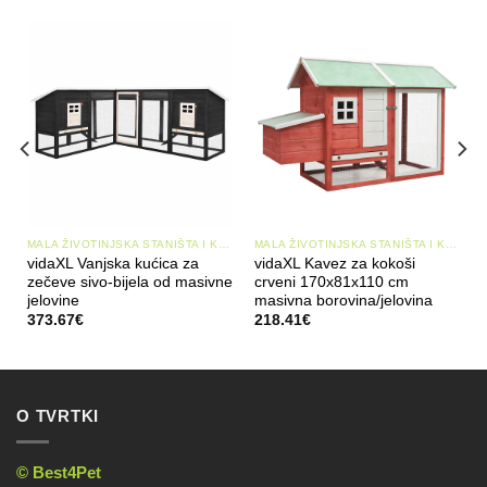
KAVEZI
MALA ŽIVOTINJSKA STANIŠTA I KAVEZI
MALA ŽIVOTINJSKA STANIŠTA I KAVEZI
vidaXL Vanjska kućica za
vidaXL Kavez za kokoši
zečeve sivo-bijela od masivne
crveni 170x81x110 cm
jelovine
masivna borovina/jelovina
373.67
€
218.41
€
O TVRTKI
© Best4Pet