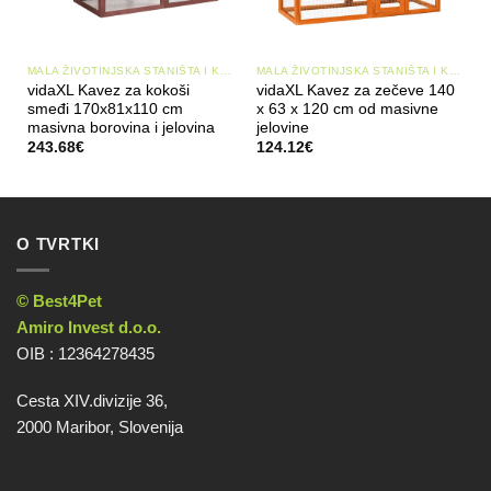
MALA ŽIVOTINJSKA STANIŠTA I KAVEZI
MALA ŽIVOTINJSKA STANIŠTA I KAVEZI
vidaXL Kavez za kokoši
vidaXL Kavez za zečeve 140
smeđi 170x81x110 cm
x 63 x 120 cm od masivne
masivna borovina i jelovina
jelovine
243.68
€
124.12
€
O TVRTKI
© Best4Pet
Amiro Invest d.o.o.
OIB : 12364278435
Cesta XIV.divizije 36,
2000 Maribor, Slovenija