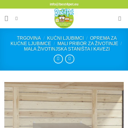
Skip
info@best4pet.eu
to
content
TRGOVINA
/
KUĆNI LJUBIMCI
/
OPREMA ZA
KUĆNE LJUBIMCE
/
MALI PRIBOR ZA ŽIVOTINJE
/
MALA ŽIVOTINJSKA STANIŠTA I KAVEZI