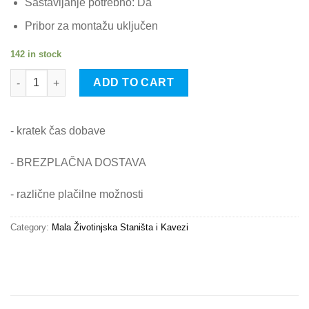
Sastavljanje potrebno: Da
Pribor za montažu uključen
142 in stock
vidaXL Kutija za gniježđenje za piliće s 8 odjeljka metala quanti
ADD TO CART
- kratek čas dobave
- BREZPLAČNA DOSTAVA
- različne plačilne možnosti
Category:
Mala Životinjska Staništa i Kavezi