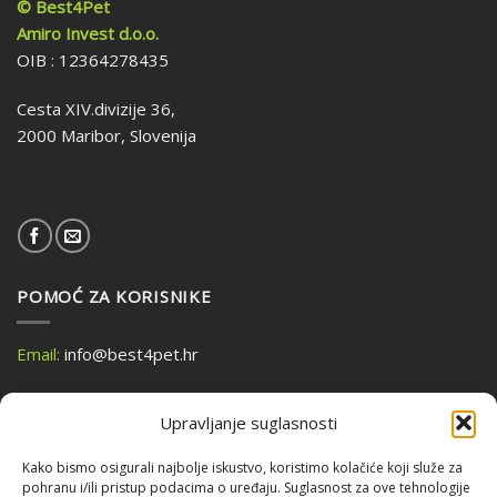
© Best4Pet
Amiro Invest d.o.o.
OIB : 12364278435
Cesta XIV.divizije 36,
2000 Maribor, Slovenija
POMOĆ ZA KORISNIKE
Email:
info@best4pet.hr
KONTAKT
Upravljanje suglasnosti
UVJETI POSLOVANJA
Kako bismo osigurali najbolje iskustvo, koristimo kolačiće koji služe za
pohranu i/ili pristup podacima o uređaju. Suglasnost za ove tehnologije