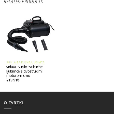
RELATED PRODUCTS
SUŠILA ZA KUĆNE LJUBIMCE
vidaXL Sušilo za kućne
ljubimce s dvostrukim
motorom crno
219.91
€
O TVRTKI