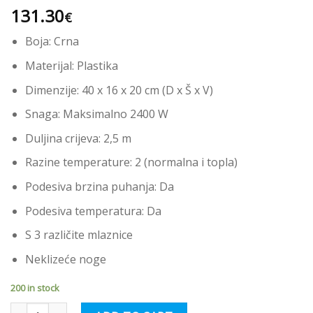
131.30
€
Boja: Crna
Materijal: Plastika
Dimenzije: 40 x 16 x 20 cm (D x Š x V)
Snaga: Maksimalno 2400 W
Duljina crijeva: 2,5 m
Razine temperature: 2 (normalna i topla)
Podesiva brzina puhanja: Da
Podesiva temperatura: Da
S 3 različite mlaznice
Neklizeće noge
200 in stock
vidaXL Sušilo za pse s 3 mlaznice crno 2400 W quantity