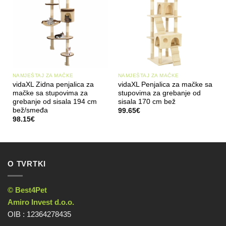
NAMJEŠTAJ ZA MAČKE
NAMJEŠTAJ ZA MAČKE
vidaXL Zidna penjalica za
vidaXL Penjalica za mačke sa
mačke sa stupovima za
stupovima za grebanje od
grebanje od sisala 194 cm
sisala 170 cm bež
bež/smeđa
99.65
€
98.15
€
O TVRTKI
© Best4Pet
Amiro Invest d.o.o.
OIB : 12364278435