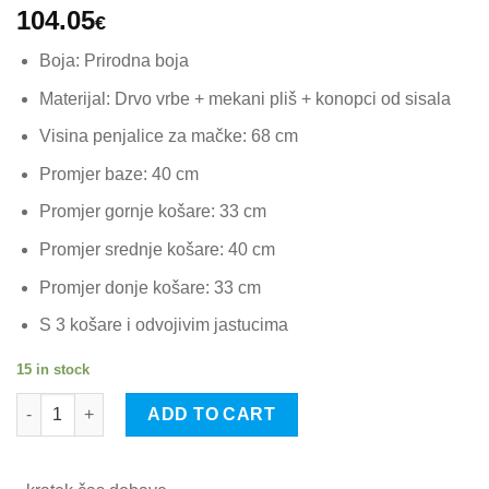
104.05
€
Boja: Prirodna boja
Materijal: Drvo vrbe + mekani pliš + konopci od sisala
Visina penjalice za mačke: 68 cm
Promjer baze: 40 cm
Promjer gornje košare: 33 cm
Promjer srednje košare: 40 cm
Promjer donje košare: 33 cm
S 3 košare i odvojivim jastucima
15 in stock
vidaXL Penjalica za mačke od drva vrbe sa stupovima za greban
ADD TO CART