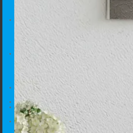
Kreveti za pse
Hrana za pse
MAČKE
Namještaj za Mačke
Kreveti za Mačke
PONUDA
DODACI
AKCIJE
SAVJETI
0.00
€