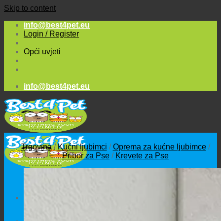
Skip to content
info@best4pet.eu
Login / Register
Opći uvjeti
info@best4pet.eu
Trgovina
/
Kućni ljubimci
/
Oprema za kućne ljubimce
/
Pribor za Pse
/
Krevete za Pse