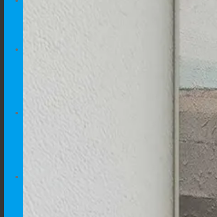
Traži
×
Traži
×
OPREMA
Oprema za pse
Oprema za mačke
Oprema za kučne ljubimce
PSI
Kućice za pse
Kućice i ograde za pse