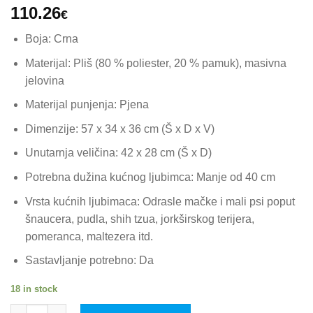
110.26
€
Boja: Crna
Materijal: Pliš (80 % poliester, 20 % pamuk), masivna
jelovina
Materijal punjenja: Pjena
Dimenzije: 57 x 34 x 36 cm (Š x D x V)
Unutarnja veličina: 42 x 28 cm (Š x D)
Potrebna dužina kućnog ljubimca: Manje od 40 cm
Vrsta kućnih ljubimaca: Odrasle mačke i mali psi poput
šnaucera, pudla, shih tzua, jorkširskog terijera,
pomeranca, maltezera itd.
Sastavljanje potrebno: Da
18 in stock
vidaXL Sofa za pse crna 57 x 34 x 36 cm plišana quantity