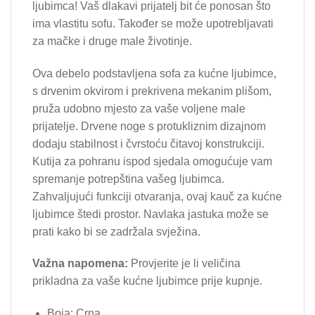
ljubimca! Vaš dlakavi prijatelj bit će ponosan što
ima vlastitu sofu. Također se može upotrebljavati
za mačke i druge male životinje.
Ova debelo podstavljena sofa za kućne ljubimce,
s drvenim okvirom i prekrivena mekanim plišom,
pruža udobno mjesto za vaše voljene male
prijatelje. Drvene noge s protukliznim dizajnom
dodaju stabilnost i čvrstoću čitavoj konstrukciji.
Kutija za pohranu ispod sjedala omogućuje vam
spremanje potrepština vašeg ljubimca.
Zahvaljujući funkciji otvaranja, ovaj kauč za kućne
ljubimce štedi prostor. Navlaka jastuka može se
prati kako bi se zadržala svježina.
Važna napomena:
Provjerite je li veličina
prikladna za vaše kućne ljubimce prije kupnje.
Boja: Crna