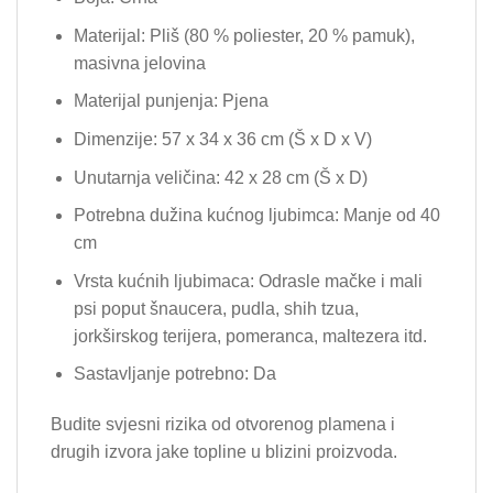
Materijal: Pliš (80 % poliester, 20 % pamuk),
masivna jelovina
Materijal punjenja: Pjena
Dimenzije: 57 x 34 x 36 cm (Š x D x V)
Unutarnja veličina: 42 x 28 cm (Š x D)
Potrebna dužina kućnog ljubimca: Manje od 40
cm
Vrsta kućnih ljubimaca: Odrasle mačke i mali
psi poput šnaucera, pudla, shih tzua,
jorkširskog terijera, pomeranca, maltezera itd.
Sastavljanje potrebno: Da
Budite svjesni rizika od otvorenog plamena i
drugih izvora jake topline u blizini proizvoda.