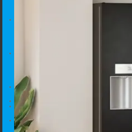
Kreveti za pse
Hrana za pse
MAČKE
Namještaj za Mačke
Kreveti za Mačke
PONUDA
DODACI
AKCIJE
SAVJETI
0.00
€