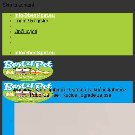
Skip to content
info@best4pet.eu
Login / Register
Opći uvjeti
info@best4pet.eu
Trgovina
/
Kućni ljubimci
/
Oprema za kućne ljubimce
/
Pribor za Pse
/
Kućice i ograde za pse