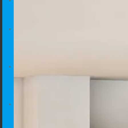
Traži
×
Traži
×
OPREMA
Oprema za pse
Oprema za mačke
Oprema za kučne ljubimce
PSI
Kućice za pse
Kućice i ograde za pse