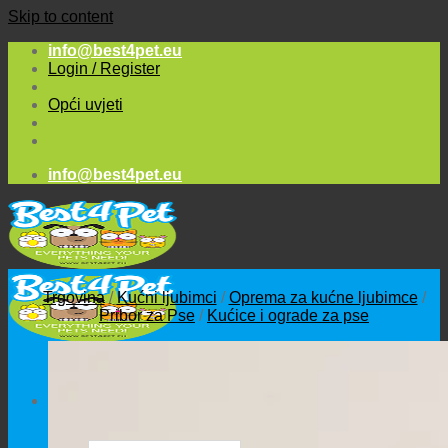
Skip to content
info@best4pet.eu
Login / Register
Opći uvjeti
info@best4pet.eu
Trgovina
/
Kućni ljubimci
/
Oprema za kućne ljubimce
/
Pribor za Pse
/
Kućice i ograde za pse