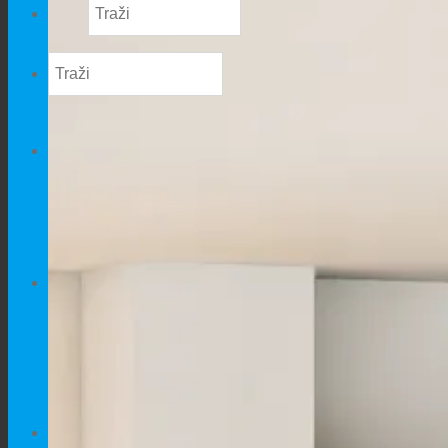
OPREMA
Oprema za pse
Oprema za mačke
Oprema za kučne ljubimce
PSI
Kućice za pse
Kućice i ograde za pse
Kreveti za pse
Hrana za pse
MAČKE