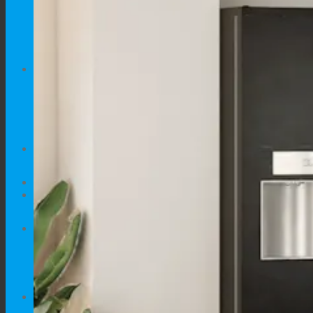
Namještaj za Mačke
Kreveti za Mačke
PONUDA
DODACI
AKCIJE
SAVJETI
0.00
€
No products in the cart.