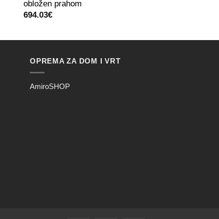
obložen prahom
obložen prahom
694.03
€
417.21
€
OPREMA ZA DOM I VRT
AmiroSHOP