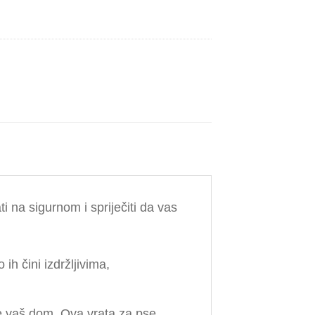
i na sigurnom i spriječiti da vas
ih čini izdržljivima,
je vaš dom. Ova vrata za pse