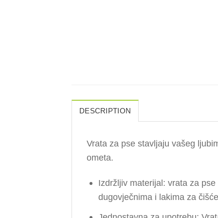
DESCRIPTION
Vrata za pse stavljaju vašeg ljubi
ometa.
Izdržljiv materijal: vrata za ps
dugovječnima i lakima za čišće
Jednostavna za upotrebu: Vrata