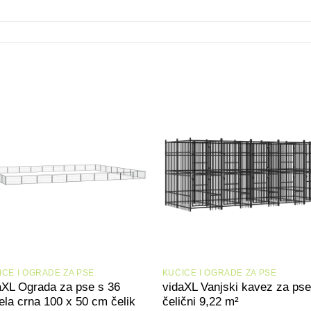
+
+
ICE I OGRADE ZA PSE
KUĆICE I OGRADE ZA PSE
aXL Ograda za pse s 36
vidaXL Vanjski kavez za pse
ela crna 100 x 50 cm čelik
čelični 9,22 m²