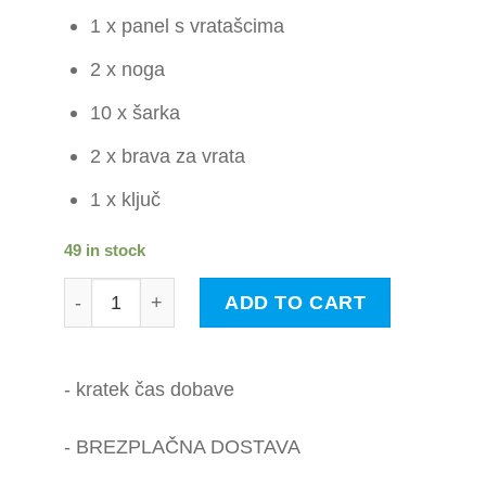
1 x panel s vratašcima
2 x noga
10 x šarka
2 x brava za vrata
1 x ključ
49 in stock
vidaXL Vrata za pse s vratima sklopiva 4 panela 
ADD TO CART
- kratek čas dobave
- BREZPLAČNA DOSTAVA