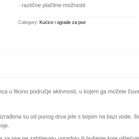
- različne plačilne možnosti
Category:
Kućice i ograde za pse
mca u fiksno područje aktivnosti, u kojem ga možete čuvat
e izrađena su od punog drva jele s bojom na bazi vode, što 
nje.
 za pse ne zahtijevaju ugradnju ili bušenje koje ošteću