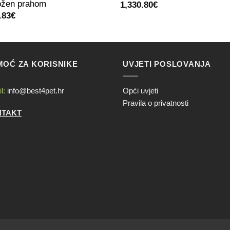
ožen prahom
1,330.80
€
.83
€
OĆ ZA KORISNIKE
UVJETI POSLOVANJA
l:
info@best4pet.hr
Opći uvjeti
Pravila o privatnosti
NTAKT