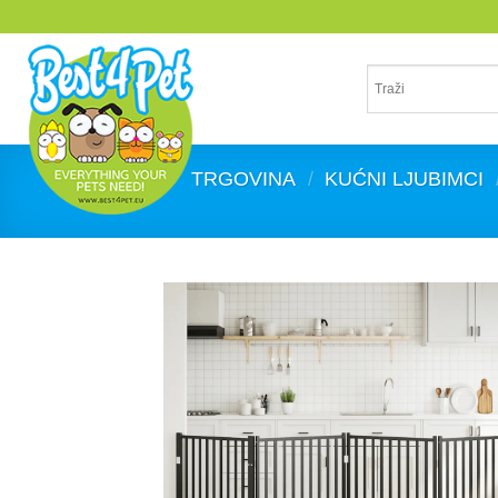
Skip
to
content
TRGOVINA
/
KUĆNI LJUBIMCI