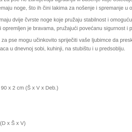
maju noge, što ih čini lakima za nošenje i spremanje u o
 imaju dvije čvrste noge koje pružaju stabilnost i omogu
i opremljen je bravama, pružajući povećanu sigurnost i p
 za pse mogu učinkovito spriječiti vaše ljubimce da pres
aca u dnevnoj sobi, kuhinji, na stubištu i u predsoblju.
 90 x 2 cm (Š x V x Deb.)
(D x Š x V)