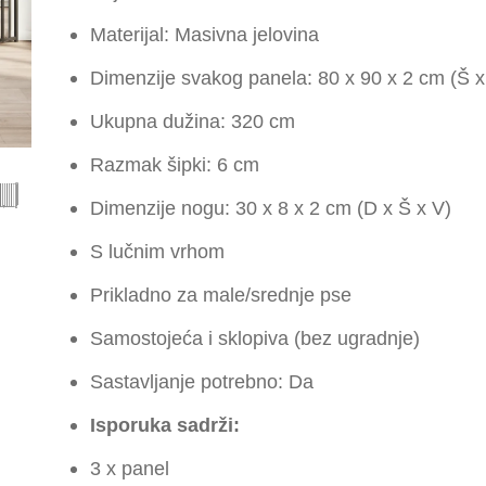
Materijal: Masivna jelovina
Dimenzije svakog panela: 80 x 90 x 2 cm (Š x
Ukupna dužina: 320 cm
Razmak šipki: 6 cm
Dimenzije nogu: 30 x 8 x 2 cm (D x Š x V)
S lučnim vrhom
Prikladno za male/srednje pse
Samostojeća i sklopiva (bez ugradnje)
Sastavljanje potrebno: Da
Isporuka sadrži:
3 x panel