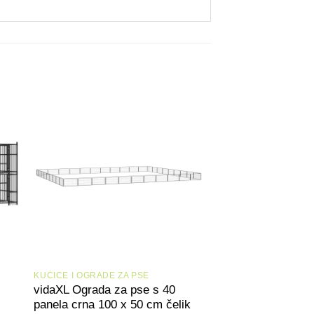
+
+
KUĆICE I OGRADE ZA PSE
KUĆICE I OGRADE ZA
vidaXL Ograda za pse s 40
vidaXL Ograda za
panela crna 100 x 50 cm čelik
panela crna 100 x