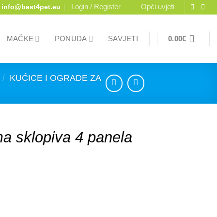
Login / Register
Opći uvjeti
info@best4pet.eu
MAČKE
PONUDA
SAVJETI
0.00
€
/
KUĆICE I OGRADE ZA
ma sklopiva 4 panela