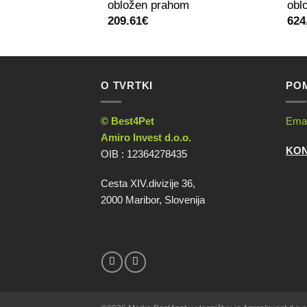
obložen prahom
obl
209.61
€
624
O TVRTKI
POM
© Best4Pet
Emai
Amiro Invest d.o.o.
KO
OIB : 12364278435
Cesta XIV.divizije 36,
2000 Maribor, Slovenija