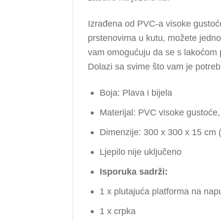
Izrađena od PVC-a visoke gustoće s
prstenovima u kutu, možete jednos
vam omogućuju da se s lakoćom pop
Dolazi sa svime što vam je potre
Boja: Plava i bijela
Materijal: PVC visoke gustoće
Dimenzije: 300 x 300 x 15 cm 
Ljepilo nije uključeno
Isporuka sadrži:
1 x plutajuća platforma na na
1 x crpka