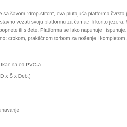
a šavom “drop-stitch”, ova plutajuća platforma čvrsta je 
tavno vezati svoju platformu za čamac ili korito jezera. 
nete ili siđete. Platforma se lako napuhuje i ispuhuje, 
bno: crpkom, praktičnom torbom za nošenje i kompletom
, tkanina od PVC-a
(D x Š x Deb.)
puhavanje