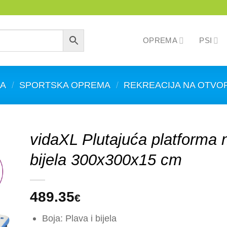
OPREMA
PSI
NA
/
SPORTSKA OPREMA
/
REKREACIJA NA OTV
vidaXL Plutajuća platforma 
bijela 300x300x15 cm
489.35
€
Boja: Plava i bijela