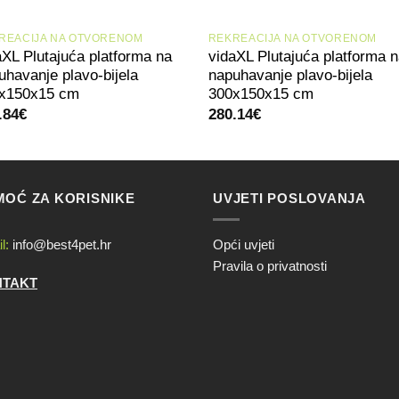
+
+
REACIJA NA OTVORENOM
REKREACIJA NA OTVORENOM
aXL Plutajuća platforma na
vidaXL Plutajuća platforma 
uhavanje plavo-bijela
napuhavanje plavo-bijela
x150x15 cm
300x150x15 cm
.84
€
280.14
€
OĆ ZA KORISNIKE
UVJETI POSLOVANJA
l:
info@best4pet.hr
Opći uvjeti
Pravila o privatnosti
NTAKT