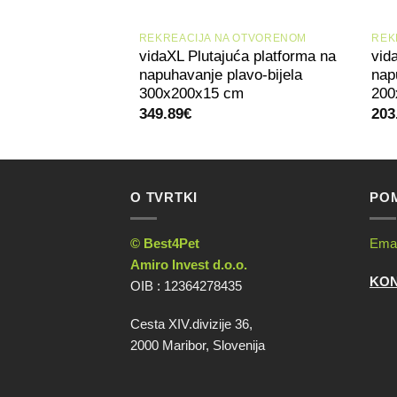
+
REKREACIJA NA OTVORENOM
REK
vidaXL Plutajuća platforma na
vid
napuhavanje plavo-bijela
nap
300x200x15 cm
200
349.89
€
203
O TVRTKI
POM
© Best4Pet
Emai
Amiro Invest d.o.o.
KO
OIB : 12364278435
Cesta XIV.divizije 36,
2000 Maribor, Slovenija