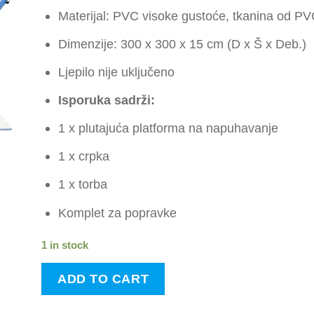
Materijal: PVC visoke gustoće, tkanina od P
Dimenzije: 300 x 300 x 15 cm (D x Š x Deb.)
Ljepilo nije uključeno
Isporuka sadrži:
1 x plutajuća platforma na napuhavanje
1 x crpka
1 x torba
Komplet za popravke
1 in stock
ADD TO CART