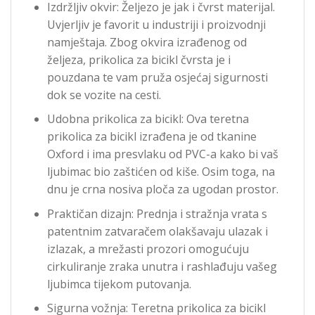
Izdržljiv okvir: Željezo je jak i čvrst materijal.
Uvjerljiv je favorit u industriji i proizvodnji
namještaja. Zbog okvira izrađenog od
željeza, prikolica za bicikl čvrsta je i
pouzdana te vam pruža osjećaj sigurnosti
dok se vozite na cesti.
Udobna prikolica za bicikl: Ova teretna
prikolica za bicikl izrađena je od tkanine
Oxford i ima presvlaku od PVC-a kako bi vaš
ljubimac bio zaštićen od kiše. Osim toga, na
dnu je crna nosiva ploča za ugodan prostor.
Praktičan dizajn: Prednja i stražnja vrata s
patentnim zatvaračem olakšavaju ulazak i
izlazak, a mrežasti prozori omogućuju
cirkuliranje zraka unutra i rashlađuju vašeg
ljubimca tijekom putovanja.
Sigurna vožnja: Teretna prikolica za bicikl