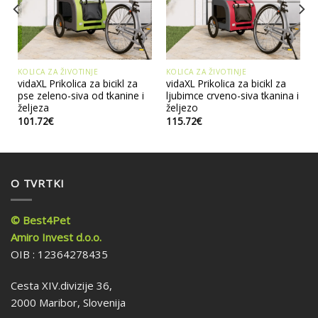
KOLICA ZA ŽIVOTINJE
KOLICA ZA ŽIVOTINJE
vidaXL Prikolica za bicikl za
vidaXL Prikolica za bicikl za
pse zeleno-siva od tkanine i
ljubimce crveno-siva tkanina i
željeza
željezo
101.72
€
115.72
€
O TVRTKI
© Best4Pet
Amiro Invest d.o.o.
OIB : 12364278435
Cesta XIV.divizije 36,
2000 Maribor, Slovenija