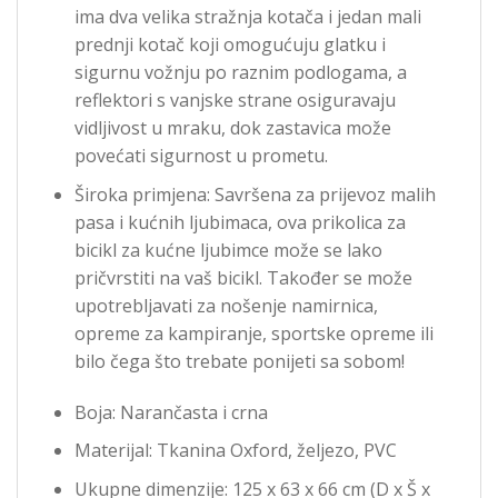
ima dva velika stražnja kotača i jedan mali
prednji kotač koji omogućuju glatku i
sigurnu vožnju po raznim podlogama, a
reflektori s vanjske strane osiguravaju
vidljivost u mraku, dok zastavica može
povećati sigurnost u prometu.
Široka primjena: Savršena za prijevoz malih
pasa i kućnih ljubimaca, ova prikolica za
bicikl za kućne ljubimce može se lako
pričvrstiti na vaš bicikl. Također se može
upotrebljavati za nošenje namirnica,
opreme za kampiranje, sportske opreme ili
bilo čega što trebate ponijeti sa sobom!
Boja: Narančasta i crna
Materijal: Tkanina Oxford, željezo, PVC
Ukupne dimenzije: 125 x 63 x 66 cm (D x Š x