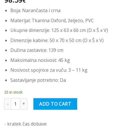
€
Boja: Narančasta i crna
Materijal: Tkanina Oxford, željezo, PVC
Ukupne dimenzije: 125 x 63 x 66 cm (D x Š x V)
Dimenzije kabine: 50 x 70 x 50 cm (D x Š x V)
Dužina zastavice: 139 cm
Maksimalna nosivost: 45 kg
Nosivost spojnice za vuču: 3 – 11 kg
Sastavljanje potrebno: Da
25 in stock
vidaXL Prikolica za bicikl za ljubimce narančasto-crna tkanina/želj
ADD TO CART
- kratek čas dobave